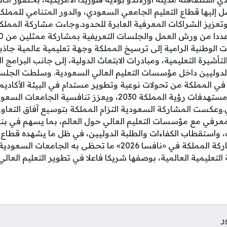
ل إليها قطاع التعليم الجامعي السعودي، والدور المتنامي للمم
 وتعزيز الشراكات المعرفية العابرة للحدود.وجاءت مشاركة المملك
ت الوطنية الرامية إلى ترسيخ المملكة وجهة تعليمية عالمية جاذ
شيرة التعليمية، ومبادرات الابتعاث الدولية، إلى جانب البرامج ا
الدوليين داخل مؤسسات التعليم العالي السعودية. وسلطت الجلس
ي المملكة من تحولات نوعية وتطوير مستدام في البيئة الأكاديمي
والبحثية، بما ينسجم مع مستهدفات رؤية المملكة 2030، ويعزز تناف
.وعكست المشاركة السعودية التزام المملكة بتوسيع آفاق التعاون
لمعرفي مع مؤسسات التعليم العالي حول العالم، بما يسهم في بن
، واستقطاب الكفاءات والطلبة الدوليين، في ظل ما يشهده قطاع 
غير مسبوقين.وأكدت مشاركة المملكة في «نافسا 2026» ما تحظى 
التعليمية العالمية، بوصفها شريكا فاعلا في تطوير التعليم العا
ر