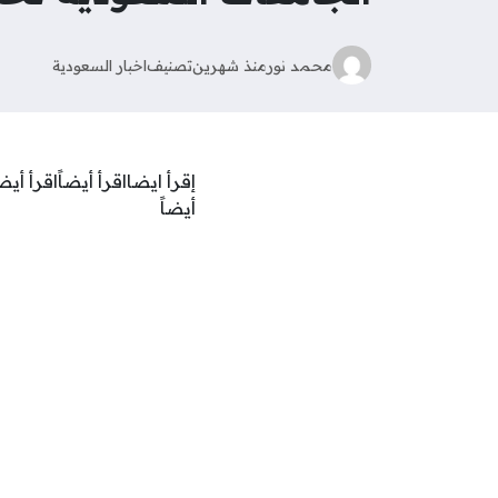
محمد نور
منذ شهرين
تصنيف
اخبار السعودية
إقرأ ايضااقرأ أيضاًاقرأ أيضاً
أيضاً