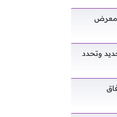
ومعرض
جديد وتحدد
N توسّع آفاق