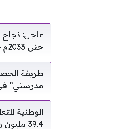
عاجل: نجاح 
حتى 2033م – هل ستكون الأفضل في المملكة?
طريقة الحصول
مدرستي” في 
39.4 ملي