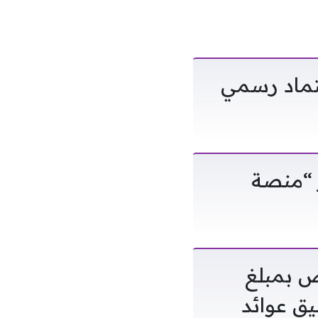
تماد رسمي
 “منصة
 الرياض بمبلغ
يق عوائد