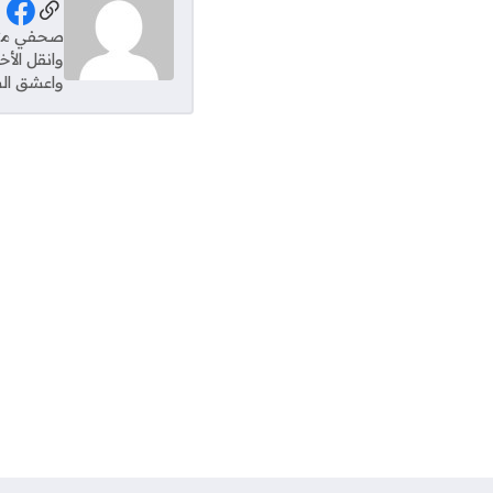
al Links
وانقل الأ
واعشق الس