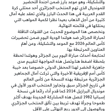
والتشكيلة، وهو موعد بارز ضمن أجندة التحضير
للمونديال الذي تهم المنتخب الجزائري أحد ممثلي كرة
القدم العربية في هذا الحدث البارز والذي تعقد عليه آمال
كثيرة من أجل الذهاب بعيدا نظرا لكمية المواهب التي
يمتلكها في قائمته النهائية.
ونخصص هذا الموضوع للحديث عن القنوات الناقلة
لمباراة الجزائر ضد هولندا الودية اليوم ضمن تحضيرات
كأس العالم 2026 مع الموعد والتشكيلة، وعن أهمّ
العناوين المرتبطة بها.
لمتابعة أحداث مباراة اليوم بين الجزائر وهولندا لحظة
بلحظة اضغط هنا.وتصل هذه المواجهة لتقييم مدى
جاهزية الخضر لهذا المحفل الدولي خصوصا بعد خيبة
كأس أمم الإفريقية الأخيرة والتي تركت آمال الجماهير
الجزائرية مرتبطة بهذه النسخة من كأس العالم.
في تاريخ الجزائر سبق وتجاوز المنتخب الدور الأول في
مونديال البرازيل 2014 كما قدم أداء رائعا في نسخة
إسبانيا 1982 لتصل هذه المشاركة الجديدة بهدف أكثر
طموحا وجرأة تهدف تربط بين تألق المنتخب الجزائري
وبالوصول إلى الدور ربع النهائي على الأقل.