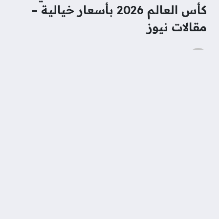
كأس العالم 2026 بأسعار خيالية –
مقالات نيوز
محمد نور
منذ شهرين
تصنيف
رياضة
بواسطة: محمود كمال رزق