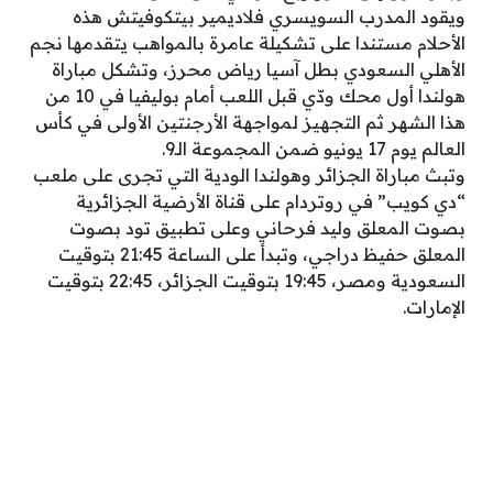
ويقود المدرب السويسري فلاديمير بيتكوفيتش هذه
الأحلام مستندا على تشكيلة عامرة بالمواهب يتقدمها نجم
الأهلي السعودي بطل آسيا رياض محرز، وتشكل مباراة
هولندا أول محك ودّي قبل اللعب أمام بوليفيا في 10 من
هذا الشهر ثم التجهيز لمواجهة الأرجنتين الأولى في كأس
العالم يوم 17 يونيو ضمن المجموعة الـ9.
وتبث مباراة الجزائر وهولندا الودية التي تجرى على ملعب
“دي كويب” في روتردام على قناة الأرضية الجزائرية
بصوت المعلق وليد فرحاني وعلى تطبيق تود بصوت
المعلق حفيظ دراجي، وتبدأ على الساعة 21:45 بتوقيت
السعودية ومصر، 19:45 بتوقيت الجزائر، 22:45 بتوقيت
الإمارات.