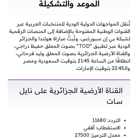
الموعد والتشكيلة
تُنقل المواجهات الدولية الودية للمنتخبات العربية عبر
القنوات الوطنية المفتوحة بالإضافة إلى المنصات الرقمية
لشبكة بي إن سبورتس، وتُبثّ مباراة هولندا والجزائر
الودية عبر تطبيق “TOD” بصوت المعلق حفيظ دراجي،
والقناة الأرضية الجزائرية بصوت المعلق وليد فرحاني،
انطلاقًا من الساعة 21:45 بتوقيت السعودية ومصر
والـ22:45 بتوقيت الإمارات.
القناة الأرضية الجزائرية على نايل
سات
التردد: 11680
الاستقطاب: أفقي
معدل الترميز: 27500