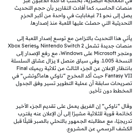
في المعالجة البصرية، بحسب ما أكده اللاعبون عبر
منصات الحاسب. كما أفادت التقارير بأن حجم التحديث
يصل إلى نحو 71 غيغابايت في واحدة من أكبر الحزم
التحديثية التي حصلت عليها اللعبة منذ إصدارها.
يأتي هذا التحديث بالتزامن مع توسع إصدار اللعبة إلى
منصات جديدة تشمل Nintendo Switch 2 وXbox Series
ومتجر Microsoft على Windows، مع رفع الإصدار إلى
النسخة 1.005. وفي سياق متصل لا يزال عشاق السلسلة
بانتظار الإعلان عن الجزء الثالث من ثلاثية ريميك Final
Fantasy VII حيث أكد المخرج “ناوكي هاماگوتشي” في
تصريحات سابقة أن عملية التطوير تسير وفق الجدول
المخطط دون تأخير.
وقال “ناوكي” إن الفريق يعمل على تقديم الجزء الأخير
كخاتمة قوية للثلاثية مشيرًا إلى أن الإعلان عنه يقترب
تدريجيًا، مع مطالبته الجمهور بالتحلي بالصبر قليلًا قبل
الكشف الرسمي عن المشروع.