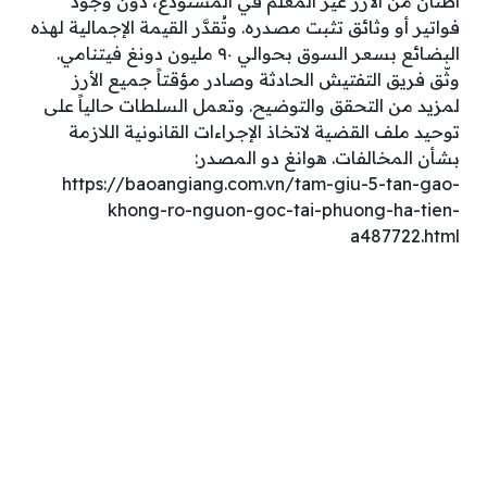
أطنان من الأرز غير المُعَلَّم في المستودع، دون وجود
فواتير أو وثائق تثبت مصدره. وتُقدَّر القيمة الإجمالية لهذه
البضائع بسعر السوق بحوالي ٩٠ مليون دونغ فيتنامي.
وثّق فريق التفتيش الحادثة وصادر مؤقتاً جميع الأرز
لمزيد من التحقق والتوضيح. وتعمل السلطات حالياً على
توحيد ملف القضية لاتخاذ الإجراءات القانونية اللازمة
بشأن المخالفات. هوانغ دو المصدر:
https://baoangiang.com.vn/tam-giu-5-tan-gao-
khong-ro-nguon-goc-tai-phuong-ha-tien-
a487722.html