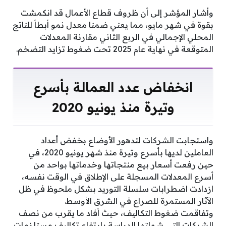
وأشار المؤشر إلى أن ظروف قطاع الأعمال قد انكمشت
بقوة في شهر مايو، مما يعني ضمنا معدل نمو أبطأ للناتج
المحلي الإجمالي في الربع الثاني مقارنة المعدلات
المتوقعة في نهاية عام 2025 تحت ضغوط تزايد التضخم.
انخفاض عدد العمالة بأسرع
وتيرة منذ يونيو 2020
واستجابت الشركات لتدهور الأوضاع بخفض أعداد
العاملين لديها بأسرع وتيرة منذ شهر يونيو 2020، في
حين رفعت أسعار بيع منتجاتها وخدماتها بواحد من
أسرع المعدلات المسجلة على الإطلاق في الوقت نفسه،
ازدادت اضطرابات سلسلة التوريد بشكل ملحوظ في ظل
الآثار المستمرة للصراع في الشرق الأوسط.
وتفاقمت ضغوط التكاليف، حيث أفاد ما يقرب من نصف
الشركات التي شملتها الدراسة بارتفاع تكاليف مستلزمات