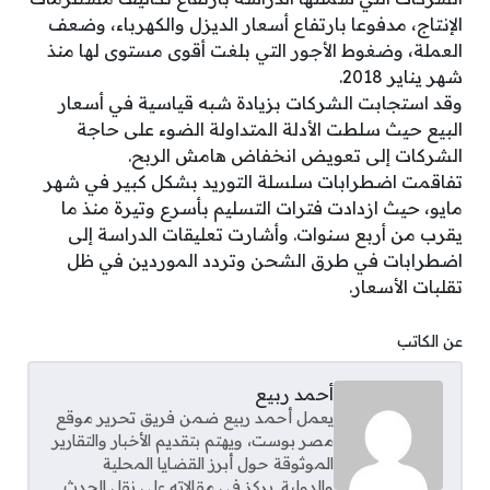
الإنتاج، مدفوعا بارتفاع أسعار الديزل والكهرباء، وضعف
العملة، وضغوط الأجور التي بلغت أقوى مستوى لها منذ
شهر يناير 2018.
وقد استجابت الشركات بزيادة شبه قياسية في أسعار
البيع حيث سلطت الأدلة المتداولة الضوء على حاجة
الشركات إلى تعويض انخفاض هامش الربح.
تفاقمت اضطرابات سلسلة التوريد بشكل كبير في شهر
مايو، حيث ازدادت فترات التسليم بأسرع وتيرة منذ ما
يقرب من أربع سنوات. وأشارت تعليقات الدراسة إلى
اضطرابات في طرق الشحن وتردد الموردين في ظل
تقلبات الأسعار.
عن الكاتب
أحمد ربيع
يعمل أحمد ربيع ضمن فريق تحرير موقع
مصر بوست، ويهتم بتقديم الأخبار والتقارير
الموثوقة حول أبرز القضايا المحلية
والدولية. يركز في مقالاته على نقل الحدث