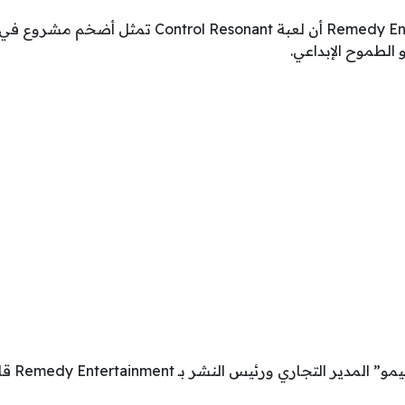
أكد أستوديو Remedy Entertainment أن لعبة ol Resonant
لطموح الإبداعي.
تجاري ورئيس النشر بـ Remedy Entertainment قائلاً: