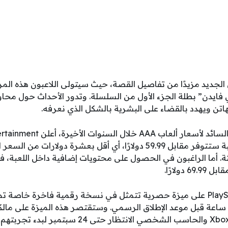
جديد مزيدًا من تفاصيل القصة، حيث سيتولى اللاعبون هذه المرة
فايدن” بطلة الجزء الأول من السلسلة. وتدور الأحداث حول محاو
اتن ويهدد بالقضاء على البشرية بالشكل الذي نعرفه.
النسخة القياسية من اللعبة ستتوفر مقابل 59.99 دولارًا، أي أقل بعشرة دو
ة. أما الراغبون في الحصول على محتويات إضافية داخل اللعبة،
دولارًا.
كما سيحصل لاعبو PlayStation على ميزة حصرية تتمثل في نسخة رقمية فاخرة 