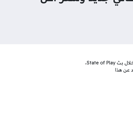
كشف أستوديو Remedy Entertainment رسميًا عن موعد إصدار لعبة Control Resonant خلال بث State of Play،
المزيد عن هذا