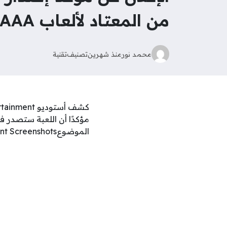
من المعتاد لألعاب AAA
محمد نور
منذ شهرين
تصنيف
تقنية
الموضوعControl Resonant Screenshots