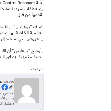
ومنعطفات سردية مفاجئة و
نقدمها من قبل.
أضاف “يوهانس” أن الأست
والعروض التي ستمتد إلى Summer Game Fest وما بعد
وأوضح “يوهانس” أن الأس
الصيف، تمهيدًا لإطلاق اللعبة رسميًا 
عن الكاتب
محمد نو
al Links
وانقل الأ
واعشق الس