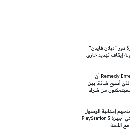
 دور “ديلان فايدن”
لة إيقاف تهديد خارق
في خطوة تخالف التوجه السائد لأسعار ألعاب AAA خلال السنوات الأخيرة، أعلن Remedy Entertainment أن
لارات من السعر الذي أصبح شائعًا بين
 فسيتمكنون من شراء
خاصة تمنحهم إمكانية الوصول
المبكر إلى اللعبة لمدة 48 ساعة قبل موعد الإطلاق الرسمي. وستقتصر هذه الميزة على مالكي أجهزة PlayStation 5