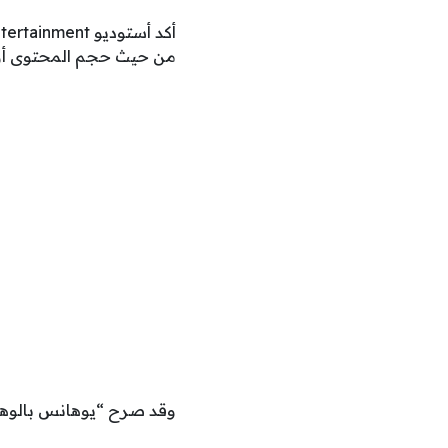
من حيث حجم المحتوى أو ا
وقد صرح “يوهانس بالوهيمو” المدير ال