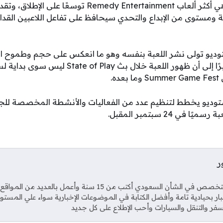
لعبة Control Resonant هي أكثر ألعاب emedy Entertainment
مستوى من الإبداع والتحدي سيحافظ على تفاعل اللاعبين القدا
وديو تولى نشر اللعبة بنفسه وهو ما انعكس على حجم وطموح ال
العالمية الخاصة بها، مشيرًا إلى أن ظهور اللعبة خ
ه.
توديو يخطط لتنظيم عدد من الفعاليات والأنشطة المخصصة لل
في 24 سبتمبر المقبل.
ر
Soci
صحفي متخصص في الشأن السعودي أكتب من 15 سنة وأعمل بال
خبار بحيادية تامة وأفضل الكتابة في الموضوعات الإخبارية سواء علي المستو
فر والتنقل والسيارات وأحب الإطلاع على كل جديد